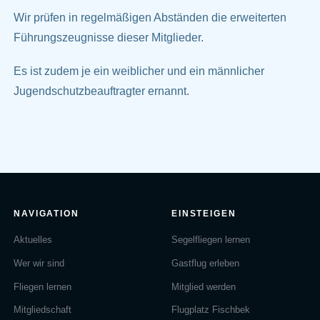
Wir prüfen in regelmäßigen Abständen die erweiterten
Führungszeugnisse dieser Mitglieder.
Es ist zudem je ein weiblicher und ein männlicher
Jugendschutzbeauftragter ernannt.
NAVIGATION
EINSTEIGEN
Aktuelles
Segelfliegen lernen
Wer wir sind
Gastflug erleben
Fliegen lernen
Mitglied werden
Mitgliedschaft
Flugplatz Fischbek