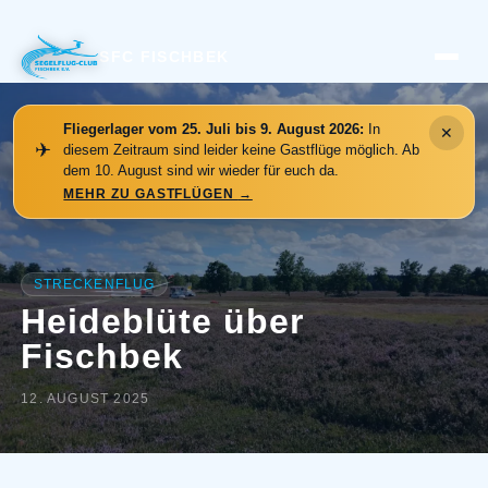
SFC FISCHBEK
Fliegerlager vom 25. Juli bis 9. August 2026:
In
✕
✈
diesem Zeitraum sind leider keine Gastflüge möglich. Ab
dem 10. August sind wir wieder für euch da.
MEHR ZU GASTFLÜGEN
→
STRECKENFLUG
Heideblüte über
Fischbek
12. AUGUST 2025