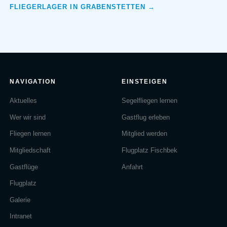
FLIEGERLAGER IN GRABENSTETTEN →
NAVIGATION
EINSTEIGEN
Aktuelles
Segelfliegen lernen
Wer wir sind
Gastflug erleben
Fliegen lernen
Mitglied werden
Mitgliedschaft
Flugplatz Fischbek
Gastflüge
Anfahrt
Flugplatz
Galerie
Intranet